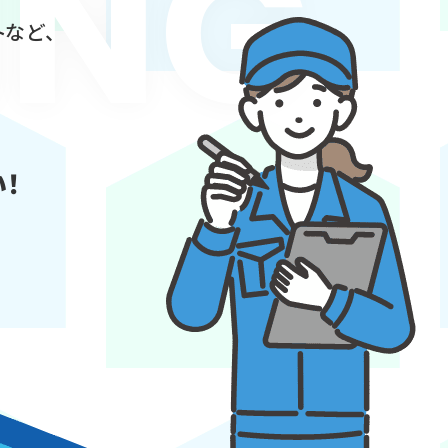
ING
トなど、
！