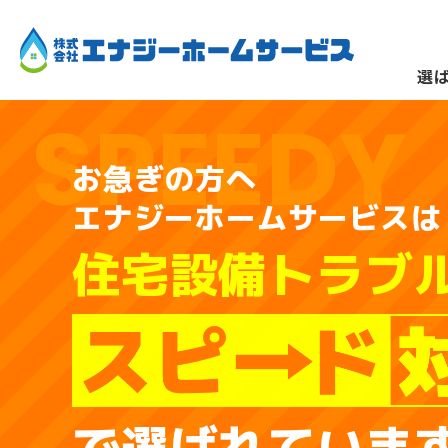
選
SPEEDY
お急ぎの方へ
エナジーホームサービスは
住宅設備トラブ
分電盤・漏電
で選ばれていま