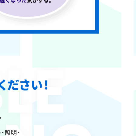
LE
ください！
？
・照明・