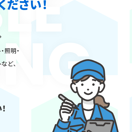
LE
ください！
ING
？
・照明・
トなど、
！