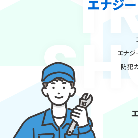
T
エナジー
SH
エナジ
防犯カ