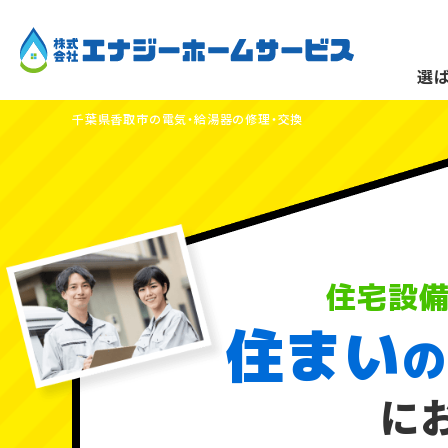
選
千葉県香取市の電気・給湯器の修理・交換
住宅設
住まい
分電盤・漏電
の
に