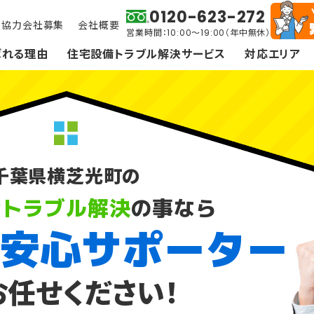
0120-623-272
協力会社募集
会社概要
営業時間：10:00～19:00（年中無休）
ばれる理由
住宅設備トラブル解決サービス
対応エリア
千葉県横芝光町の
備トラブル解決
の事なら
安心サポーター
スイッチ・コンセント・照明
防犯カメラ・インターホ
お任せください！