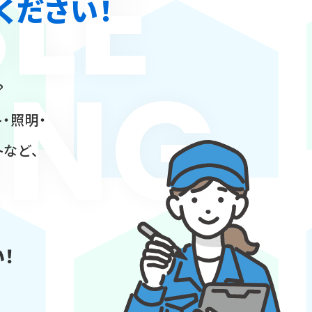
LE
ください！
ING
？
・照明・
トなど、
！