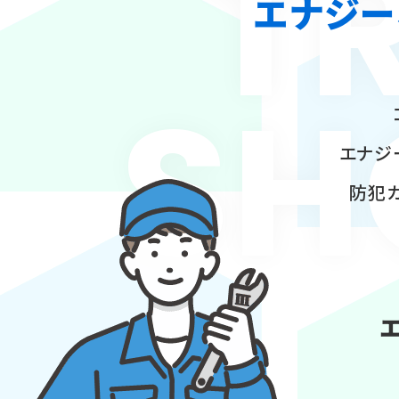
T
エナジー
SH
エナジ
防犯カ