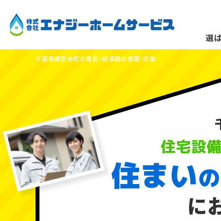
選
千葉県横芝光町の電気・給湯器の修理・交換
住宅設
住まい
分電盤・漏電
の
に